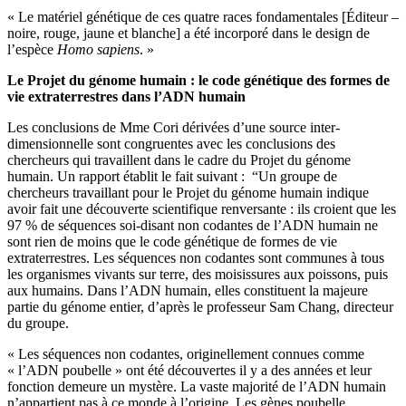
« Le matériel génétique de ces quatre races fondamentales [Éditeur –
noire, rouge, jaune et blanche] a été incorporé dans le design de
l’espèce
Homo sapiens
. »
Le Projet du génome humain : le code génétique des formes de
vie extraterrestres dans l’ADN humain
Les conclusions de Mme Cori dérivées d’une source inter-
dimensionnelle sont congruentes avec les conclusions des
chercheurs qui travaillent dans le cadre du Projet du génome
humain. Un rapport établit le fait suivant : “Un groupe de
chercheurs travaillant pour le Projet du génome humain indique
avoir fait une découverte scientifique renversante : ils croient que les
97 % de séquences soi-disant non codantes de l’ADN humain ne
sont rien de moins que le code génétique de formes de vie
extraterrestres. Les séquences non codantes sont communes à tous
les organismes vivants sur terre, des moisissures aux poissons, puis
aux humains. Dans l’ADN humain, elles constituent la majeure
partie du génome entier, d’après le professeur Sam Chang, directeur
du groupe.
« Les séquences non codantes, originellement connues comme
« l’ADN poubelle » ont été découvertes il y a des années et leur
fonction demeure un mystère. La vaste majorité de l’ADN humain
n’appartient pas à ce monde à l’origine. Les gènes poubelle