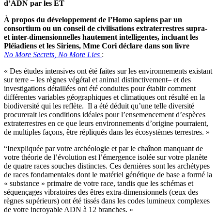
d’ADN par les ET
À propos du développement de l’Homo sapiens par un
consortium ou un conseil de civilisations extraterrestres supra-
et inter-dimensionnelles hautement intelligentes, incluant les
Pléiadiens et les Siriens, Mme Cori déclare dans son livre
No
More Secrets, No More Lies
:
« Des études intensives ont été faites sur les environnements existant
sur terre – les règnes végétal et animal distinctivement– et des
investigations détaillées ont été conduites pour établir comment
différentes variables géographiques et climatiques ont résulté en la
biodiversité qui les reflète. Il a été déduit qu’une telle diversité
procurerait les conditions idéales pour l’ensemencement d’espèces
extraterrestres en ce que leurs environnements d’origine pourraient,
de multiples façons, être répliqués dans les écosystèmes terrestres. »
“Inexpliquée par votre archéologie et par le chaînon manquant de
votre théorie de l’évolution est l’émergence isolée sur votre planète
de quatre races souches distinctes. Ces dernières sont les archétypes
de races fondamentales dont le matériel génétique de base a formé la
« substance » primaire de votre race, tandis que les schémas et
séquençages vibratoires des êtres extra-dimensionnels (ceux des
règnes supérieurs) ont été tissés dans les codes lumineux complexes
de votre incroyable ADN à 12 branches. »