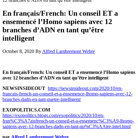
12 branches d’ADN en tant qu’être intelligent
En français/French: Un conseil ET a
ensemencé l’Homo sapiens avec 12
branches d’ADN en tant qu’être
intelligent
October 8, 2020
By
Alfred Lambremont Webre
En français/French: Un conseil ET a ensemencé l’Homo sapiens
avec 12 branches d’ADN en tant qu’être intelligent
NEWSINSIDEOUT
https://newsinsideout.com/2020/10/en-
francais-french-un-conseil-et-a-ensemence-lhomo-sapiens-avec-12-
branches-dadn-en-tant-quetre-intelligent/
EXOPOLITICS.COM
https://exopolitics.blogs.com/exopolitics/2020/10/en-
fran%C3%A7aisfrench-un-conseil-et-a-ensemenc%C3%A9-lhomo-
sapiens-avec-12-branches-dadn-en-tant-qu%C3%AAtre-intel.html
par
Alfred Lambremont Webre