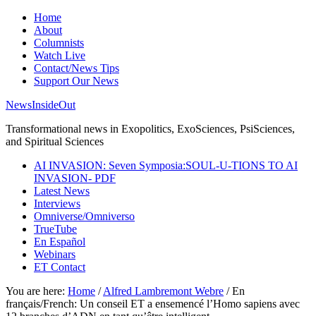
Home
About
Columnists
Watch Live
Contact/News Tips
Support Our News
NewsInsideOut
Transformational news in Exopolitics, ExoSciences, PsiSciences,
and Spiritual Sciences
AI INVASION: Seven Symposia:SOUL-U-TIONS TO AI
INVASION- PDF
Latest News
Interviews
Omniverse/Omniverso
TrueTube
En Español
Webinars
ET Contact
You are here:
Home
/
Alfred Lambremont Webre
/
En
français/French: Un conseil ET a ensemencé l’Homo sapiens avec