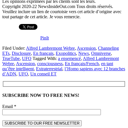
Les opinions exprimées par les clients sont les leurs.
Copyright 2020-22 NewsInsideOut.com Tous droits réservés.
Veuillez inclure un lien de courtoisie vers cet article d’origine avec
tout partage de cet article. Je vous remercie.
PinIt
Filed Under:
Alfred Lambremont Webre
,
Ascension
,
Channeling
ETs
,
Disclosure
,
En français
,
Exopolitics
,
News
,
Omniverse
,
TrueTube
,
UFO
Tagged With:
a ensemencé
,
Alfred Lambremont
Webre
,
Ascension
,
consciousness
,
En français/French
,
en tant
qu’être intelligent
,
Extraterrestrial
,
l’Homo sapiens avec 12 branches
d’ADN
,
UFO
,
Un conseil ET
SUBSCRIBE NOW TO FREE NEWS!
Email *