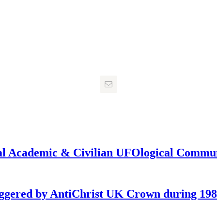
onal Academic & Civilian UFOlogical Commu
iggered by AntiChrist UK Crown during 19