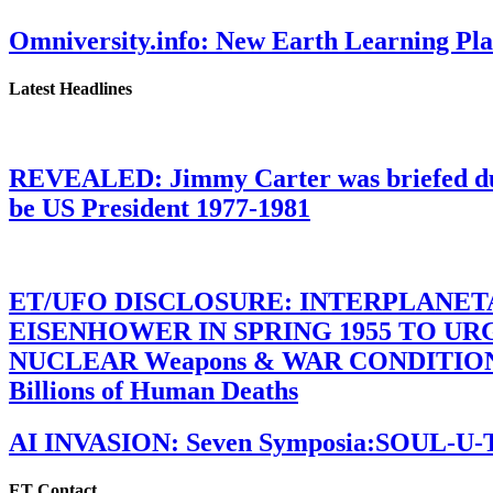
Omniversity.info: New Earth Learning P
Latest Headlines
REVEALED: Jimmy Carter was briefed dur
be US President 1977-1981
ET/UFO DISCLOSURE: INTERPLANE
EISENHOWER IN SPRING 1955 TO U
NUCLEAR Weapons & WAR CONDITIONS C
Billions of Human Deaths
AI INVASION: Seven Symposia:SOUL-U
ET Contact