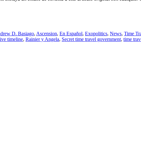
drew D. Basiago
,
Ascension
,
En Español
,
Exopolitics
,
News
,
Time Tr
tive timeline
,
Rainier y Angela
,
Secret time travel government
,
time trav