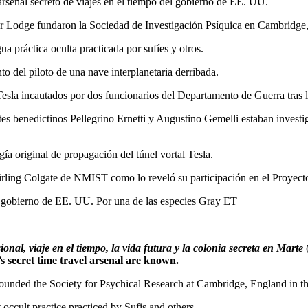
 arsenal secreto de viajes en el tiempo del gobierno de EE. UU.
Lodge fundaron la Sociedad de Investigación Psíquica en Cambridge, I
a práctica oculta practicada por sufíes y otros.
to del piloto de una nave interplanetaria derribada.
Tesla incautados por dos funcionarios del Departamento de Guerra tras 
es benedictinos Pellegrino Ernetti y Augustino Gemelli estaban investi
gía original de propagación del túnel vortal Tesla.
Stirling Colgate de NMIST como lo reveló su participación en el Proy
al gobierno de EE. UU. Por una de las especies Gray ET
nal, viaje en el tiempo, la vida futura y la colonia secreta en Marte
(
s secret time travel arsenal are known.
ded the Society for Psychical Research at Cambridge, England in th
occult practice practiced by Sufis and others.