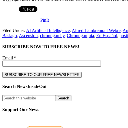
PinIt
Filed Under:
AI Artificial Intelligence
,
Alfred Lambremont Webre
,
An
Basiago
,
Ascension
,
chronogarchy
,
Chronogarquia
,
En Español
,
posi
SUBSCRIBE NOW TO FREE NEWS!
Email *
Search NewsInsideOut
Support Our News