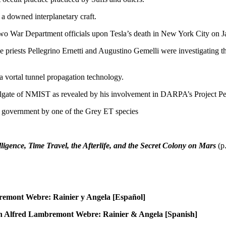
 a downed interplanetary craft.
 two War Department officials upon Tesla’s death in New York City on J
priests Pellegrino Ernetti and Augustino Gemelli were investigating th
a vortal tunnel propagation technology.
olgate of NMIST as revealed by his involvement in DARPA’s Project Pe
S government by one of the Grey ET species
igence, Time Travel, the Afterlife, and the Secret Colony on Mars
(p.
remont Webre: Rainier y Angela [Español]
h Alfred Lambremont Webre: Rainier & Angela [Spanish]