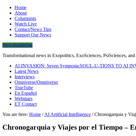
Home
About
Columnists
Watch Live
Contact/News Tips
Support Our News
NewsInsideOut
Transformational news in Exopolitics, ExoSciences, PsiSciences, and 
AI INVASION: Seven Symposia:SOUL-U-TIONS TO AI I
Latest News
Interviews
Omniverse/Omniverso
TrueTube
En Español
Webinars
ET Contact
You are here:
Home
/
AI Artificial Intelligence
/
Chronogarquia y Viaj
Chronogarquia y Viajes por el Tiempo – E