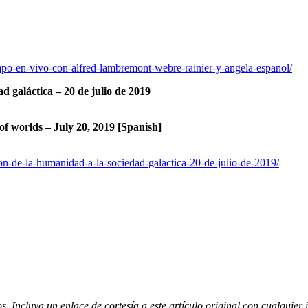
mpo-en-vivo-con-alfred-lambremont-webre-rainier-y-angela-espanol/
d galáctica – 20 de julio de 2019
of worlds – July 20, 2019 [Spanish]
on-de-la-humanidad-a-la-sociedad-galactica-20-de-julio-de-2019/
ncluya un enlace de cortesía a este artículo original con cualquier i