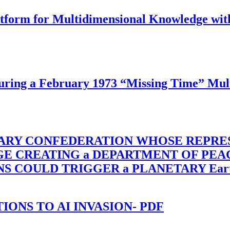
latform for Multidimensional Knowledge w
ing a February 1973 “Missing Time” Multi
TARY CONFEDERATION WHOSE REPRE
RGE CREATING a DEPARTMENT OF PE
OULD TRIGGER a PLANETARY Earth Axis
-TIONS TO AI INVASION- PDF