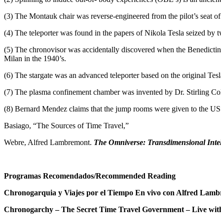
(3) The Montauk chair was reverse-engineered from the pilot’s seat of
(4) The teleporter was found in the papers of Nikola Tesla seized by
(5) The chronovisor was accidentally discovered when the Benedictine 
Milan in the 1940’s.
(6) The stargate was an advanced teleporter based on the original Tesl
(7) The plasma confinement chamber was invented by Dr. Stirling C
(8) Bernard Mendez claims that the jump rooms were given to the U
Basiago, “The Sources of Time Travel,”
Webre, Alfred Lambremont.
The Omniverse: Transdimensional Intell
Programas Recomendados/Recommended Reading
Chronogarquia y Viajes por el Tiempo En vivo con Alfred Lamb
Chronogarchy – The Secret Time Travel Government – Live wit