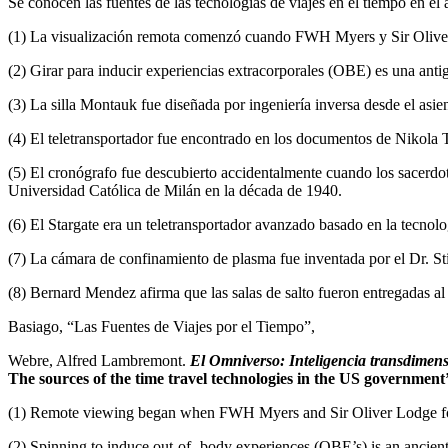
Se conocen las fuentes de las tecnologías de viajes en el tiempo en el
(1) La visualización remota comenzó cuando FWH Myers y Sir Oliver 
(2) Girar para inducir experiencias extracorporales (OBE) es una antigu
(3) La silla Montauk fue diseñada por ingeniería inversa desde el asien
(4) El teletransportador fue encontrado en los documentos de Nikola 
(5) El cronógrafo fue descubierto accidentalmente cuando los sacerdot
Universidad Católica de Milán en la década de 1940.
(6) El Stargate era un teletransportador avanzado basado en la tecnolo
(7) La cámara de confinamiento de plasma fue inventada por el Dr. 
(8) Bernard Mendez afirma que las salas de salto fueron entregadas 
Basiago, “Las Fuentes de Viajes por el Tiempo”,
Webre, Alfred Lambremont.
El Omniverso: Inteligencia transdimensio
The sources of the time travel technologies in the US government’
(1) Remote viewing began when FWH Myers and Sir Oliver Lodge foun
(2) Spinning to induce out-of- body experiences (OBE’s) is an ancient 