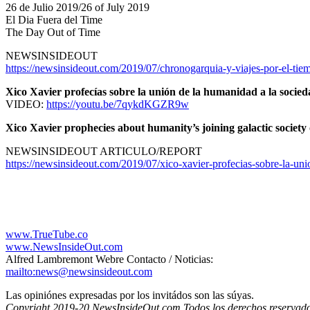
26 de Julio 2019/26 of July 2019
El Dia Fuera del Time
The Day Out of Time
NEWSINSIDEOUT
https://newsinsideout.com/2019/07/chronogarquia-y-viajes-por-el-tie
Xico Xavier profecías sobre la unión de la humanidad a la socieda
VIDEO:
https://youtu.be/7qykdKGZR9w
Xico Xavier prophecies about humanity’s joining galactic society 
NEWSINSIDEOUT ARTICULO/REPORT
https://newsinsideout.com/2019/07/xico-xavier-profecias-sobre-la-uni
www.TrueTube.co
www.NewsInsideOut.com
Alfred Lambremont Webre Contacto / Noticias:
mailto:news@newsinsideout.com
Las opiniónes expresadas por los invitádos son las súyas.
Copyright 2019-20 NewsInsideOut.com Todos los derechos reservados. I