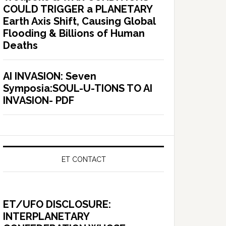
COULD TRIGGER a PLANETARY
Earth Axis Shift, Causing Global
Flooding & Billions of Human
Deaths
VERSO&qid=1583696844&s=books&sr=1-
AI INVASION: Seven
Symposia:SOUL-U-TIONS TO AI
INVASION- PDF
C3%91&ref=nb_sb_noss
ET CONTACT
ET/UFO DISCLOSURE:
INTERPLANETARY