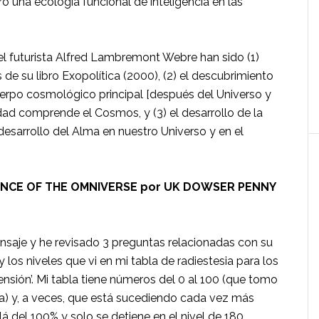
ó una ecología funcional de inteligencia en las
el futurista Alfred Lambremont Webre han sido (1)
s de su libro Exopolítica (2000), (2) el descubrimiento
erpo cosmológico principal [después del Universo y
idad comprende el Cosmos, y (3) el desarrollo de la
desarrollo del Alma en nuestro Universo y en el
RGENCE OF THE OMNIVERSE por UK DOWSER PENNY
nsaje y he revisado 3 preguntas relacionadas con su
niveles que vi en mi tabla de radiestesia para los
ensión’. Mi tabla tiene números del 0 al 100 (que tomo
ca) y, a veces, que está sucediendo cada vez más
 del 100% y solo se detiene en el nivel de 180