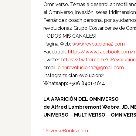
Omniverso. Temas a desarrollar: reptilian
el Omniverso, invasión, seres tridimens
Fernández coach personal por ayudarnos a
revoluciona2 Grupo Costaricense de Con
TODOS MIS CANALES!
Pagina Web:
www.revoluciona2.com
Facebook:
https://www.facebook.com/r
Twitter:
https://twitter.com/CRevolucio
email:
clanrevoluciona2@gmail.com
Instagram: clanrevolucion2
Whatsapp: +506 8401-1614
LA APARICIÓN DEL OMNIVERSO
de Alfred Lambremont Webre, JD, M
UNIVERSO – MULTIVERSO – OMNIVER
UniverseBooks.com