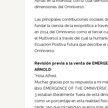
Almas en la intervida, con lo cual demostr
dimensiones del Omniverso.
Las principales contribuciones sociales d
fundar la ciencia de la exopolítica a travé
en 2014 del Omniverso como el tercer cu
el Multiverso] a través del cual la human
Ecuación Positiva Futura que describe el 
Omniverso.
Revisión previa a la venta de EME
ARNOLD
:
“Hola Alfred,
Muchas gracias por su respuesta a mi me
libro EMERGENCE OF THE OMNIVERSE y los 
3 estaban literalmente ‘fuera de esta dim
como un porcentaje en esta realidad físi
tarde, veo que mi péndulo avanza más allá