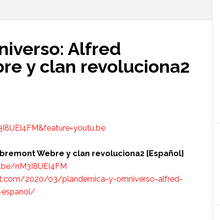
iverso: Alfred
e y clan revoluciona2
I8UEI4FM&feature=youtu.be
bremont Webre y clan revoluciona2 [Español]
u.be/nM3I8UEI4FM
ut.com/2020/03/plandemica-y-omniverso-alfred-
-espanol/