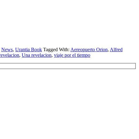
,
News
,
Urantia Book
Tagged With:
Aereopuerto Orion
,
Alfred
revelacion
,
Una revelacion
,
viaje por el tiempo