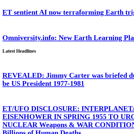
ET sentient AI now terraforming Earth tr
Omniversity.info: New Earth Learning P
Latest Headlines
REVEALED: Jimmy Carter was briefed dur
be US President 1977-1981
ET/UFO DISCLOSURE: INTERPLANE
EISENHOWER IN SPRING 1955 TO U
NUCLEAR Weapons & WAR CONDITIONS C
Billions of Human Deaths