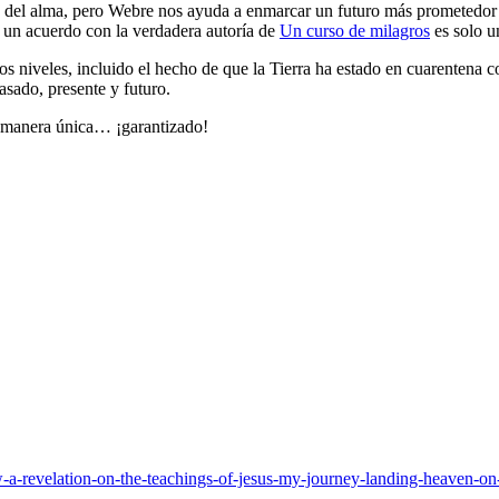
del alma, pero Webre nos ayuda a enmarcar un futuro más prometedor 
 a un acuerdo con la verdadera autoría de
Un curso de milagros
es solo u
iveles, incluido el hecho de que la Tierra ha estado en cuarentena co
sado, presente y futuro.
u manera única… ¡garantizado!
-a-revelation-on-the-teachings-of-jesus-my-journey-landing-heaven-on-