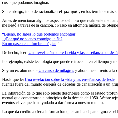
cosa que podamos imaginar.
Sin embargo, trato de racionalizar el
por qué
, en los términos más s
Antes de mencionar algunos aspectos del libro que realmente me llamaron
me llegó a través de la canción. : Paseo en alfombra mágica de Stepp
“Bueno, no sabes lo que podemos encontrar
. ¿Por qué no vienes conmigo, niña?
En un paseo en alfombra mágica
”
De hecho, leer
Una revelación sobre la vida y las enseñanzas de Jesú
Por ejemplo, existe tecnología que puede retroceder en el tiempo y most
Soy un ex alumno de
Un curso de milagros
y ahora me enfrento a la c
Hasta que leí
Una revelación sobre la vida y las enseñanzas de Jesús
,
fuentes fuera del mundo después de décadas de canalización a un gru
La infiltración de lo que solo puede describirse como el estado profun
mental que comenzaron a principios de la década de 1950. Webre teje 
eventos clave que han ayudado a dar forma a nuestro mundo.
Lo que da crédito a cierta información que cambia el paradigma es el 