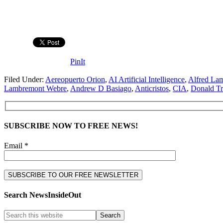
PinIt
Filed Under:
Aereopuerto Orion
,
AI Artificial Intelligence
,
Alfred La
Lambremont Webre
,
Andrew D Basiago
,
Anticristos
,
CIA
,
Donald T
SUBSCRIBE NOW TO FREE NEWS!
Email *
Search NewsInsideOut