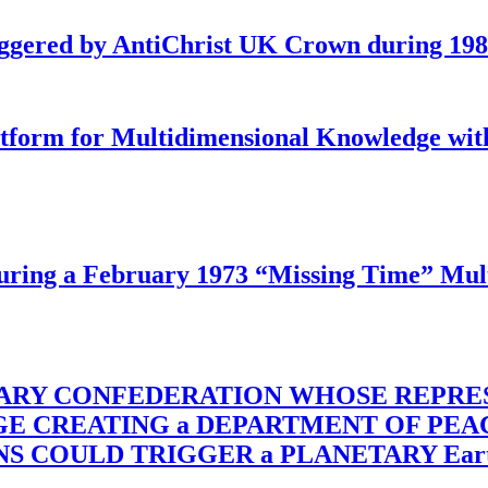
iggered by AntiChrist UK Crown during 19
latform for Multidimensional Knowledge w
ing a February 1973 “Missing Time” Multi
TARY CONFEDERATION WHOSE REPRE
RGE CREATING a DEPARTMENT OF PE
OULD TRIGGER a PLANETARY Earth Axis