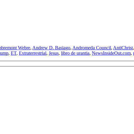
mbremont Webre
,
Andrew D. Basiago
,
Andromeda Council
,
AntiChrist
rump
,
ET
,
Extraterrestrial
,
Jesus
,
libro de urantia
,
NewsInsideOut.com
,