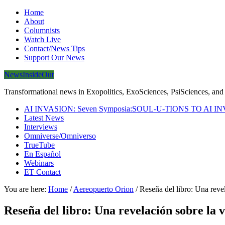
Home
About
Columnists
Watch Live
Contact/News Tips
Support Our News
NewsInsideOut
Transformational news in Exopolitics, ExoSciences, PsiSciences, and 
AI INVASION: Seven Symposia:SOUL-U-TIONS TO AI I
Latest News
Interviews
Omniverse/Omniverso
TrueTube
En Español
Webinars
ET Contact
You are here:
Home
/
Aereopuerto Orion
/
Reseña del libro: Una revela
Reseña del libro: Una revelación sobre la v