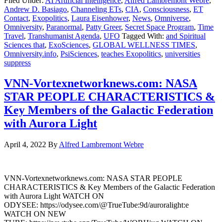
Filed Under:
AI Artificial Intelligence
,
Alfred Lambremont Webre
,
Andrew D. Basiago
,
Channeling ETs
,
CIA
,
Consciousness
,
ET
Contact
,
Exopolitics
,
Laura Eisenhower
,
News
,
Omniverse
,
Omniversity
,
Paranormal
,
Patty Greer
,
Secret Space Program
,
Time
Travel
,
Transhumanist Agenda
,
UFO
Tagged With:
and Spiritual
Sciences that
,
ExoSciences
,
GLOBAL WELLNESS TIMES
,
Omniversity.info
,
PsiSciences
,
teaches Exopolitics
,
universities
suppress
VNN-Vortexnetworknews.com: NASA
STAR PEOPLE CHARACTERISTICS &
Key Members of the Galactic Federation
with Aurora Light
April 4, 2022
By
Alfred Lambremont Webre
VNN-Vortexnetworknews.com: NASA STAR PEOPLE
CHARACTERISTICS & Key Members of the Galactic Federation
with Aurora Light WATCH ON
ODYSEE: https://odysee.com/@TrueTube:9d/auroralight:e
WATCH ON NEW