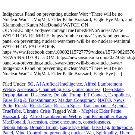
Indigenous Panel on preventing nuclear War: “There will be no
Nuclear War” – MiqMak Elder Pattie Brassard, Eagle Eye Man, and
Klanmother Karen MacDonald WATCH ON
ODYSEE: https://odysee.com/@TrueTube:9d/NoNuclearWar:e
WATCH ON RUMBLE: https://rumble.com/v11yny5-indigenous-
panel-on-preventing-nuclear-war-there-will-be-no-nuclear-war.html
WATCH ON FACEBOOK:
https://www.facebook.com/100002115727779/videos/157949826576
NEWSINSIDEOUT.COM: https://newsinsideout.com/2022/04/indig
panel-on-preventing-nuclear-war-there-will-be-no-nuclear-war/
Indigenous Panel on preventing nuclear War: “There will be no
Nuclear War” – MiqMak Elder Pattie Brassard, Eagle Eye […]
Filed Under:
5G
,
AI Artificial Intelligence
,
Alfred Lambremont
Webre
,
Ascension
,
Channeling ETs
,
Consciousness
,
Deep State
,
Depopulation
,
Disclosure
,
Donald Trump
,
ET Contact
,
Exopolitics
,
False Flag & Transhumanist
,
Maidan Conspiracy
,
NATO
,
News
,
Putin
,
Russia
,
RussiaGate
,
Russian Spies
,
Transhumanist Agenda
,
TrueTube
,
Ukraine Crisis
Tagged With:
- MiqMak Elder Pattie
Brassard
,
5G
,
Alfred Lambremont Webre
,
and Klanmother Karen
MacDonald
,
Ascension
,
close encounters
,
consciousness
,
depopulation
,
Donald Trump
,
Eagle Eye Man
,
false flag
,
Indigenous
Panel
,
Mind Control
,
on preventing nuclear War
,
Spirituality
,
There