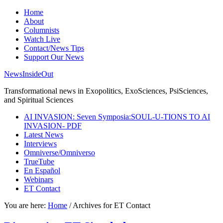
Home
About
Columnists
Watch Live
Contact/News Tips
Support Our News
NewsInsideOut
Transformational news in Exopolitics, ExoSciences, PsiSciences,
and Spiritual Sciences
AI INVASION: Seven Symposia:SOUL-U-TIONS TO AI
INVASION- PDF
Latest News
Interviews
Omniverse/Omniverso
TrueTube
En Español
Webinars
ET Contact
You are here:
Home
/
Archives for ET Contact