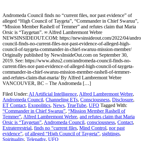
Andromeda Council finds no “current files, nor past evidence” of
alleged “High Council of Taygeta”, “Commander in Chief Swaruu”,
“Mission Member Rashell of Temmer” and refutes claim that Maria
Orsic is “Taygetan”. ∞ Alfred Lambremont Webre
NEWSINSIDEOUT.COM: https://newsinsideout.com/2022/04/andr
council-finds-no-current-files-nor-past-evidence-of-alleged-high-
council-of-taygeta-commander-in-chief-swaruu-mission-member/
Originally published by NewsInsideOut.com on September 30,
2019. See: https://www.abzu2.com/andromeda-council-finds-no-
current-files-nor-past-evidence-of-alleged-high-council-of-taygeta-
commander-in-chief-swaruu-mission-member-rashell-of-temmer-
and-refutes-claim-that-maria/ By Alfred Lambremont Webre
VANCOUVER, BC – The Andromeda […]
Filed Under:
AI Artificial Intelligence
,
Alfred Lambremont Webre
,
Andromeda Council
,
Channeling ETs
,
Consciousness
,
Disclosure
,
ET Contact
,
Exopolitics
,
News
,
TrueTube
,
UFO
Tagged With:
“Commander in Chief Swaruu”
,
“Mission Member Rashell of
Temmer”
,
Alfred Lambremont Webre
,
and refutes claim that Maria
Orsic is “Taygetan”
,
Andromeda Council
,
consciousness
,
Contact
,
Extraterrestrial
,
finds no “current files
,
Mind Control
,
nor past
evidence”
,
of alleged “High Council of Taygeta”
,
sightings
,
Spirituality
,
Telepathy
,
UFO