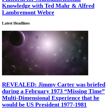
Knowledge with Ted Mahr & Alfred
Lambremont Webre
Latest Headlines
REVEALED: Jimmy Carter was briefed
during a February 1973 “Missing Time”
Multi-Dimensional Experience that he
would be US President 1977-1981