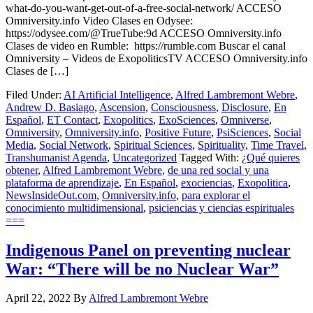
what-do-you-want-get-out-of-a-free-social-network/ ACCESO
Omniversity.info Video Clases en Odysee:
https://odysee.com/@TrueTube:9d ACCESO Omniversity.info
Clases de video en Rumble: https://rumble.com Buscar el canal
Omniversity – Videos de ExopoliticsTV ACCESO Omniversity.info
Clases de […]
Filed Under:
AI Artificial Intelligence
,
Alfred Lambremont Webre
,
Andrew D. Basiago
,
Ascension
,
Consciousness
,
Disclosure
,
En
Español
,
ET Contact
,
Exopolitics
,
ExoSciences
,
Omniverse
,
Omniversity
,
Omniversity.info
,
Positive Future
,
PsiSciences
,
Social
Media
,
Social Network
,
Spiritual Sciences
,
Spirituality
,
Time Travel
,
Transhumanist Agenda
,
Uncategorized
Tagged With:
¿Qué quieres
obtener
,
Alfred Lambremont Webre
,
de una red social y una
plataforma de aprendizaje
,
En Español
,
exociencias
,
Exopolitica
,
NewsInsideOut.com
,
Omniversity.info
,
para explorar el
conocimiento multidimensional
,
psiciencias y ciencias espirituales
===
Indigenous Panel on preventing nuclear
War: “There will be no Nuclear War”
April 22, 2022
By
Alfred Lambremont Webre