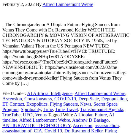
February 2, 2022
By
Alfred Lambremont Webre
The Chronogarchy or A Utopian Future: Flying Saucers from
Venus They Come with Dr. Raymond Keller WATCH THE
CHRONOGARCHY & MOVING VISION OF ANTIGRAVITIC
TECHNOLOGY & UTOPIAN SOCIETY IN 1950s, led by
Venusian Valiant Thor in the US Pentagon NEW TUBE:
https://newtube.app/user/TrueTube/8vfHVCb TRUETUBE:
https://youtu.be/gf8NHqTwRTA ODYSEE:
https://odysee.com/@TrueTube:9d/ChronogarchyandFuture:9
NEWSINSIDEOUT: https://newsinsideout.com/2022/02/the-
chronogarchy-or-a-utopian-future-flying-saucers-from-venus-they-
come-with-dr-raymond-keller/ Flying Saucers from Venus They
Come by […]
Filed Under:
AI Artificial Intelligence
,
Alfred Lambremont Webre
,
Ascension
,
Consciousness
,
COVID-19
,
Deep State
,
Depopulation
,
ET Contact
,
Exopolitics
,
Flying Saucers
,
News
,
Secret Space
Program
,
Spirituality
,
Time
,
Time Travel
,
Transhumanist Agenda
,
TrueTube
,
UFO
,
Venus
Tagged With:
A Utopian Future
,
AI
timeline
,
Alfred Lambremont Webre
,
Andrew D Basiago
,
ANTIGRAVITIC TECHNOLOGY
,
Ascension
,
assassination
,
assassination of
,
CIA
,
Covid 19
,
Dr. Raymond Keller
,
Flying