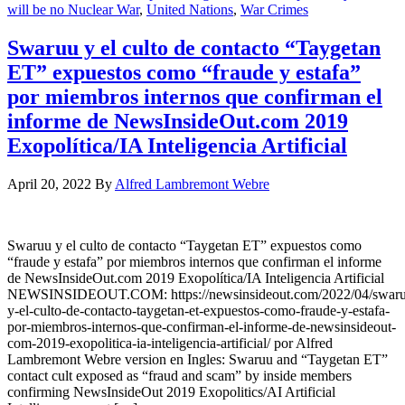
will be no Nuclear War
,
United Nations
,
War Crimes
Swaruu y el culto de contacto “Taygetan
ET” expuestos como “fraude y estafa”
por miembros internos que confirman el
informe de NewsInsideOut.com 2019
Exopolítica/IA Inteligencia Artificial
April 20, 2022
By
Alfred Lambremont Webre
Swaruu y el culto de contacto “Taygetan ET” expuestos como
“fraude y estafa” por miembros internos que confirman el informe
de NewsInsideOut.com 2019 Exopolítica/IA Inteligencia Artificial
NEWSINSIDEOUT.COM: https://newsinsideout.com/2022/04/swaru
y-el-culto-de-contacto-taygetan-et-expuestos-como-fraude-y-estafa-
por-miembros-internos-que-confirman-el-informe-de-newsinsideout-
com-2019-exopolitica-ia-inteligencia-artificial/ por Alfred
Lambremont Webre version en Ingles: Swaruu and “Taygetan ET”
contact cult exposed as “fraud and scam” by inside members
confirming NewsInsideOut 2019 Exopolitics/AI Artificial