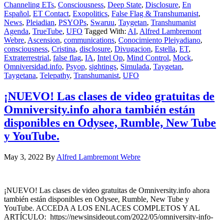
Channeling ETs
,
Consciousness
,
Deep State
,
Disclosure
,
En
Español
,
ET Contact
,
Exopolitics
,
False Flag & Transhumanist
,
News
,
Pleiadian
,
PSYOPs
,
Swaruu
,
Taygetan
,
Transhumanist
Agenda
,
TrueTube
,
UFO
Tagged With:
AI
,
Alfred Lambremont
Webre
,
Ascension
,
communications
,
Conocimiento Pleiyadiano
,
consciousness
,
Cristina
,
disclosure
,
Divugacion
,
Estella
,
ET
,
Extraterrestrial
,
false flag
,
IA
,
Intel Op
,
Mind Control
,
Mock
,
Omniversidad.info
,
Psyop
,
sightings
,
Simulada
,
Taygetan
,
Taygetana
,
Telepathy
,
Transhumanist
,
UFO
¡NUEVO! Las clases de video gratuitas de
Omniversity.info ahora también están
disponibles en Odysee, Rumble, New Tube
y YouTube.
May 3, 2022
By
Alfred Lambremont Webre
¡NUEVO! Las clases de video gratuitas de Omniversity.info ahora
también están disponibles en Odysee, Rumble, New Tube y
YouTube. ACCEDA A LOS ENLACES COMPLETOS Y AL
ARTÍCULO: https://newsinsideout.com/2022/05/omniversity-info-