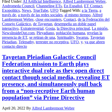
Filed Under:
AI Artificial Intelligence
,
Alfred Lambremont Webre
,
Andromeda Council
,
Channeling ETs
,
En Español
,
ET Contact
,
Exopolitics
,
News
,
TrueTube
,
UFO
Tagged With:
a la Tierra
,
a
través de
,
a través de las redes sociales
,
al mismo tiempo
,
Alfred
Lambremont Webre
,
close encounters
,
Contact
,
de la Federación del
Consejo Galáctico
,
de Taygetan
,
desempeña un doble papel
interactivo
,
Extraterrestrial
,
Gosia
,
la Directiva principal
,
La misión
,
NewsInsideOut.com
,
Pleyadiano
,
población humana
,
revelan la
presencia de ET
,
se retiran de una
,
Spirituality
,
Swaruu
,
Taygetan
Pleiadian
,
Telepathy
,
terrestre no receptiva
,
UFO
,
y
,
ya que abren
contacto directo
Taygetan Pleiadian Galactic Council
Federation mission to Earth plays
interactive dual role as they open direct
contact though social media, revealing ET
presence, and simultaneously pull back
from a “non-receptive Earth human
population” via Prime Directive
April 20, 2022
By
Alfred Lambremont Webre