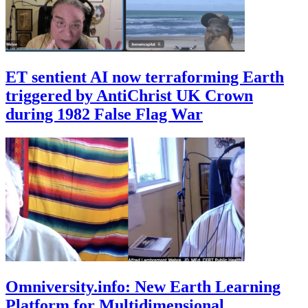
ET sentient AI now terraforming Earth
triggered by AntiChrist UK Crown
during 1982 False Flag War
Omniversity.info: New Earth Learning
Platform for Multidimensional