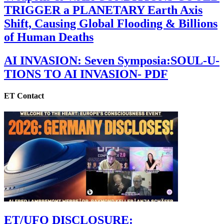
TRIGGER a PLANETARY Earth Axis
Shift, Causing Global Flooding & Billions
of Human Deaths
AI INVASION: Seven Symposia:SOUL-U-
TIONS TO AI INVASION- PDF
ET Contact
ET/UFO DISCLOSURE: