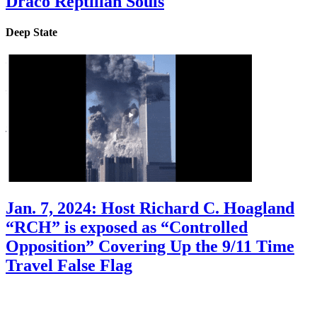
Draco Reptilian Souls
Deep State
Jan. 7, 2024: Host Richard C. Hoagland
“RCH” is exposed as “Controlled
Opposition” Covering Up the 9/11 Time
Travel False Flag