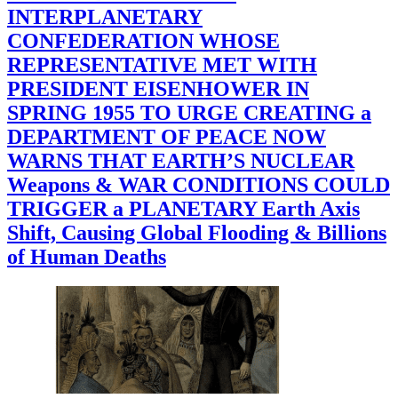
INTERPLANETARY
CONFEDERATION WHOSE
REPRESENTATIVE MET WITH
PRESIDENT EISENHOWER IN
SPRING 1955 TO URGE CREATING a
DEPARTMENT OF PEACE NOW
WARNS THAT EARTH’S NUCLEAR
Weapons & WAR CONDITIONS COULD
TRIGGER a PLANETARY Earth Axis
Shift, Causing Global Flooding & Billions
of Human Deaths