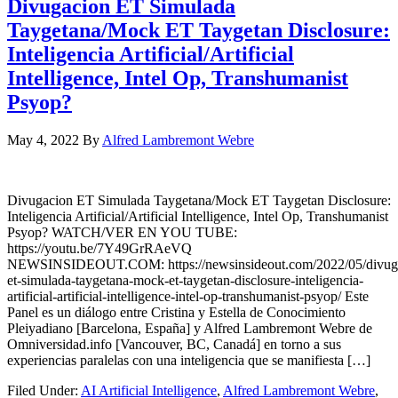
Divugacion ET Simulada
Taygetana/Mock ET Taygetan Disclosure:
Inteligencia Artificial/Artificial
Intelligence, Intel Op, Transhumanist
Psyop?
May 4, 2022
By
Alfred Lambremont Webre
Divugacion ET Simulada Taygetana/Mock ET Taygetan Disclosure:
Inteligencia Artificial/Artificial Intelligence, Intel Op, Transhumanist
Psyop? WATCH/VER EN YOU TUBE:
https://youtu.be/7Y49GrRAeVQ
NEWSINSIDEOUT.COM: https://newsinsideout.com/2022/05/divug
et-simulada-taygetana-mock-et-taygetan-disclosure-inteligencia-
artificial-artificial-intelligence-intel-op-transhumanist-psyop/ Este
Panel es un diálogo entre Cristina y Estella de Conocimiento
Pleiyadiano [Barcelona, España] y Alfred Lambremont Webre de
Omniversidad.info [Vancouver, BC, Canadá] en torno a sus
experiencias paralelas con una inteligencia que se manifiesta […]
Filed Under:
AI Artificial Intelligence
,
Alfred Lambremont Webre
,