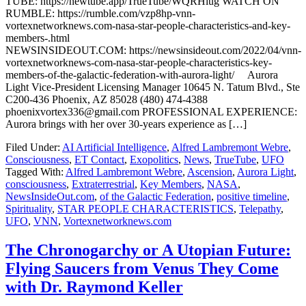
TUBE: https://newtube.app/TrueTube/WQRHiug WATCH ON
RUMBLE: https://rumble.com/vzp8hp-vnn-
vortexnetworknews.com-nasa-star-people-characteristics-and-key-
members-.html
NEWSINSIDEOUT.COM: https://newsinsideout.com/2022/04/vnn-
vortexnetworknews-com-nasa-star-people-characteristics-key-
members-of-the-galactic-federation-with-aurora-light/ Aurora
Light Vice-President Licensing Manager 10645 N. Tatum Blvd., Ste
C200-436 Phoenix, AZ 85028 (480) 474-4388
phoenixvortex336@gmail.com PROFESSIONAL EXPERIENCE:
Aurora brings with her over 30-years experience as […]
Filed Under:
AI Artificial Intelligence
,
Alfred Lambremont Webre
,
Consciousness
,
ET Contact
,
Exopolitics
,
News
,
TrueTube
,
UFO
Tagged With:
Alfred Lambremont Webre
,
Ascension
,
Aurora Light
,
consciousness
,
Extraterrestrial
,
Key Members
,
NASA
,
NewsInsideOut.com
,
of the Galactic Federation
,
positive timeline
,
Spirituality
,
STAR PEOPLE CHARACTERISTICS
,
Telepathy
,
UFO
,
VNN
,
Vortexnetworknews.com
The Chronogarchy or A Utopian Future:
Flying Saucers from Venus They Come
with Dr. Raymond Keller