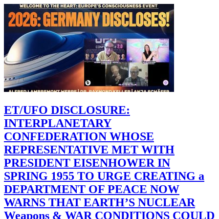
ET/UFO DISCLOSURE:
INTERPLANETARY
CONFEDERATION WHOSE
REPRESENTATIVE MET WITH
PRESIDENT EISENHOWER IN
SPRING 1955 TO URGE CREATING a
DEPARTMENT OF PEACE NOW
WARNS THAT EARTH’S NUCLEAR
Weapons & WAR CONDITIONS COULD