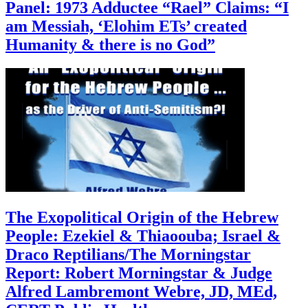
Panel: 1973 Adductee “Rael” Claims: “I
am Messiah, ‘Elohim ETs’ created
Humanity & there is no God”
The Exopolitical Origin of the Hebrew
People: Ezekiel & Thiaoouba; Israel &
Draco Reptilians/The Morningstar
Report: Robert Morningstar & Judge
Alfred Lambremont Webre, JD, MEd,