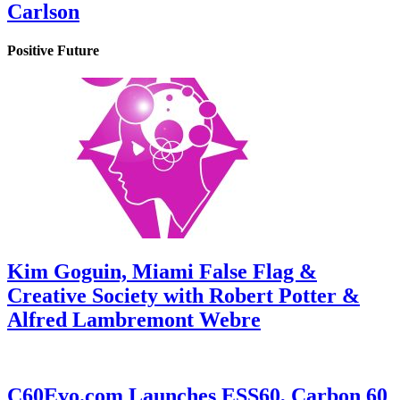
Carlson
Positive Future
Kim Goguin, Miami False Flag &
Creative Society with Robert Potter &
Alfred Lambremont Webre
C60Evo.com Launches ESS60, Carbon 60