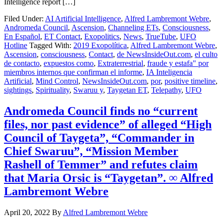
Intelligence report […]
Filed Under:
AI Artificial Intelligence
,
Alfred Lambremont Webre
,
Andromeda Council
,
Ascension
,
Channeling ETs
,
Consciousness
,
En Español
,
ET Contact
,
Exopolitics
,
News
,
TrueTube
,
UFO
Hotline
Tagged With:
2019 Exopolítica
,
Alfred Lambremont Webre
,
Ascension
,
consciousness
,
Contact
,
de NewsInsideOut.com
,
el culto
de contacto
,
expuestos como
,
Extraterrestrial
,
fraude y estafa" por
miembros internos que confirman el informe
,
IA Inteligencia
Artificial
,
Mind Control
,
NewsInsideOut.com
,
por
,
positive timeline
,
sightings
,
Spirituality
,
Swaruu y
,
Taygetan ET
,
Telepathy
,
UFO
Andromeda Council finds no “current
files, nor past evidence” of alleged “High
Council of Taygeta”, “Commander in
Chief Swaruu”, “Mission Member
Rashell of Temmer” and refutes claim
that Maria Orsic is “Taygetan”. ∞ Alfred
Lambremont Webre
April 20, 2022
By
Alfred Lambremont Webre