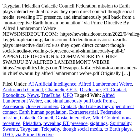
Taygetan Pleiadian Galactic Council Federation mission to Earth
plays interactive dual role as they open direct contact though social
media, revealing ET presence, and simultaneously pull back from a
“non-receptive Earth human population” via Prime Directive By
Alfred Lambremont Webre
NEWSINSIDEOUT.COM: https://newsinsideout.com/2022/04/alleg
taygetan-pleiadian-galactic-council-federation-mission-to-earth-
plays-interactive-dual-role-as-they-open-direct-contact-though-
social-media-revealing-et-presence-and-simultaneously-pull-b/
APPEAL OF DECISION to COMMANDER IN CHIEF
SWARUU BY ALFRED LAMBREMONT WEBRE
https://exopolitics.blogs.com/files/appeal-of-decision-to-commander-
in-chief-swaruu-by-alfred-lambremont-webre.pdf Originally […]
Filed Under:
AI Artificial Intelligence
,
Alfred Lambremont Webre
,
Andromeda Council
,
Channeling ETs
,
Disclosure
,
ET Contact
,
Exopolitics
,
News
,
TrueTube
,
UFO
Tagged With:
Alfred
Lambremont Webre
,
and simultaneously pull back from a
,
Ascension
,
close encounters
,
Contact
,
dual role as they open direct
contact
,
Earth human population
,
Extraterrestrial
,
Federation
mission
,
Galactic Council
,
Gosia
,
interactive
,
Mind Control
,
non-
receptive
,
Pleiadian
,
revealing ET presence
,
sightings
,
Spirituality
,
Swaruu
,
Taygetan
,
Telepathy
,
though social media
,
to Earth plays
,
UFO
,
via Prime Directive