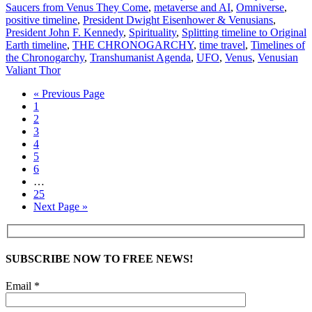
Saucers from Venus They Come
,
metaverse and AI
,
Omniverse
,
positive timeline
,
President Dwight Eisenhower & Venusians
,
President John F. Kennedy
,
Spirituality
,
Splitting timeline to Original
Earth timeline
,
THE CHRONOGARCHY
,
time travel
,
Timelines of
the Chronogarchy
,
Transhumanist Agenda
,
UFO
,
Venus
,
Venusian
Valiant Thor
« Previous Page
1
2
3
4
5
6
…
25
Next Page »
SUBSCRIBE NOW TO FREE NEWS!
Email *